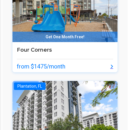
Get One Month Free!
Four Corners
from $1475/month
Plantation, FL