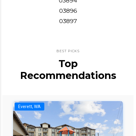
03894
03896
03897
BEST PICKS
Top
Recommendations
Everett, WA