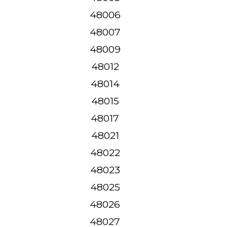
48006
48007
48009
48012
48014
48015
48017
48021
48022
48023
48025
48026
48027