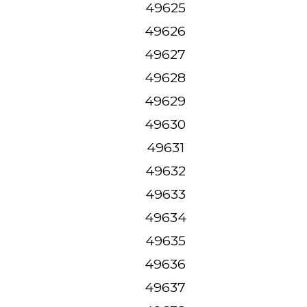
49625
49626
49627
49628
49629
49630
49631
49632
49633
49634
49635
49636
49637