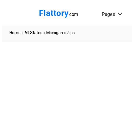
Flattory
.com
Pages
Home
»
All States
»
Michigan
»
Zips