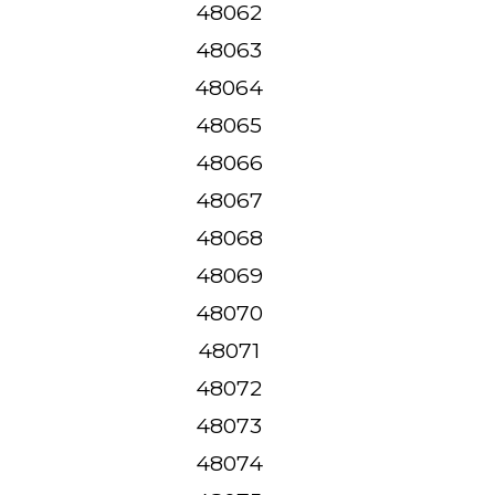
48062
48063
48064
48065
48066
48067
48068
48069
48070
48071
48072
48073
48074