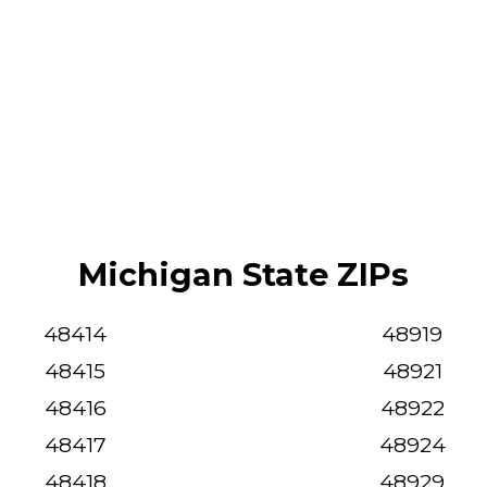
Michigan State ZIPs
48414
48919
48415
48921
48416
48922
48417
48924
48418
48929